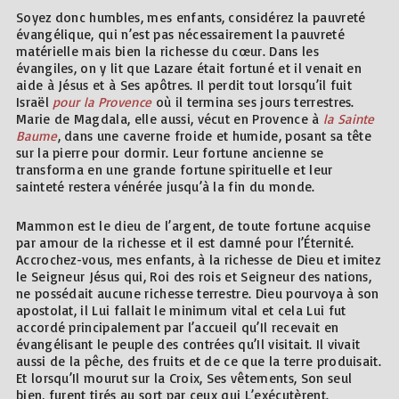
Soyez donc humbles, mes enfants, considérez la pauvreté
évangélique, qui n’est pas nécessairement la pauvreté
matérielle mais bien la richesse du cœur. Dans les
évangiles, on y lit que Lazare était fortuné et il venait en
aide à Jésus et à Ses apôtres. Il perdit tout lorsqu’il fuit
Israël
pour la Provence
où il termina ses jours terrestres.
Marie de Magdala, elle aussi, vécut en Provence à
la Sainte
Baume
, dans une caverne froide et humide, posant sa tête
sur la pierre pour dormir. Leur fortune ancienne se
transforma en une grande fortune spirituelle et leur
sainteté restera vénérée jusqu’à la fin du monde.
Mammon est le dieu de l’argent, de toute fortune acquise
par amour de la richesse et il est damné pour l’Éternité.
Accrochez-vous, mes enfants, à la richesse de Dieu et imitez
le Seigneur Jésus qui, Roi des rois et Seigneur des nations,
ne possédait aucune richesse terrestre. Dieu pourvoya à son
apostolat, il Lui fallait le minimum vital et cela Lui fut
accordé principalement par l’accueil qu’Il recevait en
évangélisant le peuple des contrées qu’Il visitait. Il vivait
aussi de la pêche, des fruits et de ce que la terre produisait.
Et lorsqu’Il mourut sur la Croix, Ses vêtements, Son seul
bien, furent tirés au sort par ceux qui L’exécutèrent.