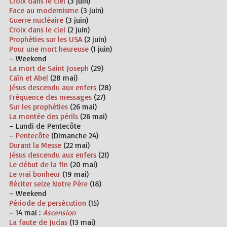
Croix dans le ciel
(3 juin)
Face au modernisme
(3 juin)
Guerre nucléaire
(3 juin)
Croix dans le ciel
(2 juin)
Prophéties sur les USA
(2 juin)
Pour une mort heureuse
(1 juin)
– Weekend
La mort de Saint Joseph
(29)
Caïn et Abel
(28 mai)
Jésus descendu aux enfers
(28)
Fréquence des messages
(27)
Sur les prophéties
(26 mai)
La montée des périls
(26 mai)
– Lundi de
Pentecôte
–
Pentecôte
(Dimanche 24)
Durant la Messe
(22 mai)
Jésus descendu aux enfers
(21)
Le début de la fin
(20 mai)
Le vrai bonheur
(19 mai)
Réciter seize Notre Père
(18)
– Weekend
Période de persécution
(15)
–
14 mai :
Ascension
La faute de Judas
(13 mai)