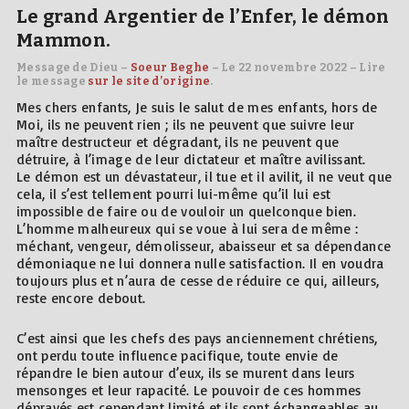
Le grand Argentier de l’Enfer, le démon
Mammon.
Message de Dieu –
Soeur Beghe
– Le 22 novembre 2022 – Lire
le message
sur le site
d’origine
.
Mes chers enfants, Je suis le salut de mes enfants, hors de
Moi, ils ne peuvent rien ; ils ne peuvent que suivre leur
maître destructeur et dégradant, ils ne peuvent que
détruire, à l’image de leur dictateur et maître avilissant.
Le démon est un dévastateur, il tue et il avilit, il ne veut que
cela, il s’est tellement pourri lui-même qu’il lui est
impossible de faire ou de vouloir un quelconque bien.
L’homme malheureux qui se voue à lui sera de même :
méchant, vengeur, démolisseur, abaisseur et sa dépendance
démoniaque ne lui donnera nulle satisfaction. Il en voudra
toujours plus et n’aura de cesse de réduire ce qui, ailleurs,
reste encore debout.
C’est ainsi que les chefs des pays anciennement chrétiens,
ont perdu toute influence pacifique, toute envie de
répandre le bien autour d’eux, ils se murent dans leurs
mensonges et leur rapacité. Le pouvoir de ces hommes
dépravés est cependant limité et ils sont échangeables au