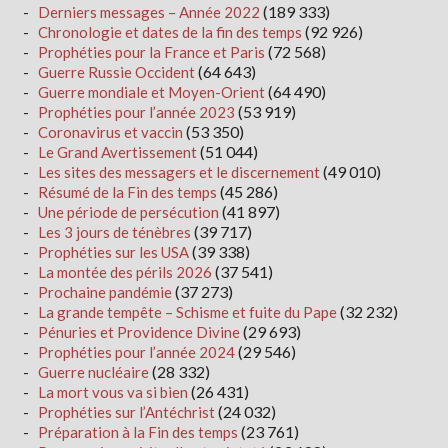
(189 333)
Derniers messages – Année 2022
(92 926)
Chronologie et dates de la fin des temps
(72 568)
Prophéties pour la France et Paris
(64 643)
Guerre Russie Occident
(64 490)
Guerre mondiale et Moyen-Orient
(53 919)
Prophéties pour l’année 2023
(53 350)
Coronavirus et vaccin
(51 044)
Le Grand Avertissement
(49 010)
Les sites des messagers et le discernement
(45 286)
Résumé de la Fin des temps
(41 897)
Une période de persécution
(39 717)
Les 3 jours de ténèbres
(39 338)
Prophéties sur les USA
(37 541)
La montée des périls 2026
(37 273)
Prochaine pandémie
(32 232)
La grande tempête – Schisme et fuite du Pape
(29 693)
Pénuries et Providence Divine
(29 546)
Prophéties pour l’année 2024
(28 332)
Guerre nucléaire
(26 431)
La mort vous va si bien
(24 032)
Prophéties sur l’Antéchrist
(23 761)
Préparation à la Fin des temps