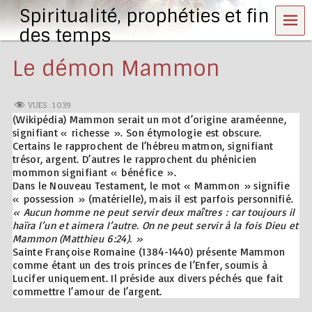
Spiritualité, prophéties et fin
MEN
U
des temps
Le démon Mammon
VUES :
1 039
(Wikipédia) Mammon serait un mot d’origine araméenne,
signifiant « richesse ». Son étymologie est obscure.
Certains le rapprochent de l’hébreu matmon, signifiant
trésor, argent. D’autres le rapprochent du phénicien
mommon signifiant « bénéfice ».
Dans le Nouveau Testament, le mot « Mammon » signifie
« possession » (matérielle), mais il est parfois personnifié.
« Aucun homme ne peut servir deux maîtres : car toujours il
haïra l’un et aimera l’autre. On ne peut servir à la fois Dieu et
Mammon (Matthieu 6:24). »
Sainte Françoise Romaine (1384-1440) présente Mammon
comme étant un des trois princes de l’Enfer, soumis à
Lucifer uniquement. Il préside aux divers péchés que fait
commettre l’amour de l’argent.