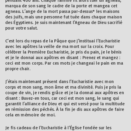
pendant 400 ans. Chaque famille fit alors tuer un agneau,
marqua de son sang le cadre de la porte et mangea cet
agneau. L’ange de la mort passa par-dessus* les maisons
des Juifs, mais une personne fut tuée dans chaque maison
des Égyptiens. Je suis maintenant l’Agneau de Dieu sacrifié
pour votre salut.
C’est lors du repas de la Pâque que j’instituai l’Eucharistie
avec les apôtres la veille de ma mort sur la croix. Pour
célébrer la Première Eucharistie, je pris du pain, je le bénis
et je le donnai aux apôtres en disant : Prenez et mangez :
ceci est mon corps. Par ces mots je changeai le pain en ma
propre chair.
J’étais maintenant présent dans l’Eucharistie avec mon
corps et mon sang, mon âme et ma divinité. Puis je pris la
coupe de vin, je rendis grâce et je la donnai aux apôtres en
disant : Buvez-en tous, car ceci est mon sang, le sang qui
garantit l’alliance de Dieu et qui est versé pour la multitude
en rémission des péchés. À la fin je dis aux apôtres de faire
cela en mémoire de moi.
Je fis cadeau de l’Eucharistie à l’Église fondée sur les