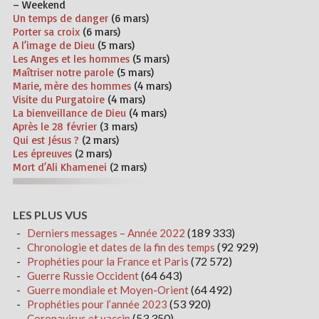
– Weekend
Un temps de danger
(6 mars)
Porter sa croix
(6 mars)
A l’image de Dieu
(5 mars)
Les Anges et les hommes
(5 mars)
Maîtriser notre parole
(5 mars)
Marie, mère des hommes
(4 mars)
Visite du Purgatoire
(4 mars)
La bienveillance de Dieu
(4 mars)
Après le 28 février
(3 mars)
Qui est Jésus ?
(2 mars)
Les épreuves
(2 mars)
Mort d’Ali Khamenei
(2 mars)
LES PLUS VUS
(189 333)
Derniers messages – Année 2022
(92 929)
Chronologie et dates de la fin des temps
(72 572)
Prophéties pour la France et Paris
(64 643)
Guerre Russie Occident
(64 492)
Guerre mondiale et Moyen-Orient
(53 920)
Prophéties pour l’année 2023
(53 350)
Coronavirus et vaccin