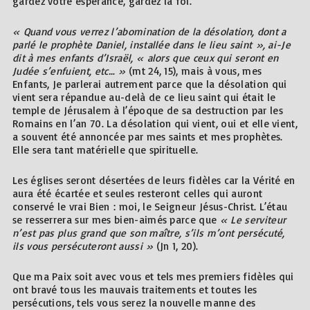
gardez votre espérance, gardez la foi.
« Quand vous verrez l’abomination de la désolation, dont a
parlé le prophète Daniel, installée dans le lieu saint », ai-Je
dit à mes enfants d’Israël, « alors que ceux qui seront en
Judée s’enfuient, etc… »
(mt 24, 15), mais à vous, mes
Enfants, Je parlerai autrement parce que la désolation qui
vient sera répandue au-delà de ce lieu saint qui était le
temple de Jérusalem à l’époque de sa destruction par les
Romains en l’an 70. La désolation qui vient, oui et elle vient,
a souvent été annoncée par mes saints et mes prophètes.
Elle sera tant matérielle que spirituelle.
Les églises seront désertées de leurs fidèles car la Vérité en
aura été écartée et seules resteront celles qui auront
conservé le vrai Bien : moi, le Seigneur Jésus-Christ. L’étau
se resserrera sur mes bien-aimés parce que
« Le serviteur
n’est pas plus grand que son maître, s’ils m’ont persécuté,
ils vous persécuteront aussi »
(Jn 1, 20).
Que ma Paix soit avec vous et tels mes premiers fidèles qui
ont bravé tous les mauvais traitements et toutes les
persécutions, tels vous serez la nouvelle manne des