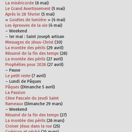
La miséricorde
(6 mai)
Le Grand Avertissement
(5 mai)
Après le 28 février
(5 mai)
«
Gouttes de lumière
» (4 mai)
Les épreuves de la vie
(4 mai)
– Weekend
– 1er mai :
Saint Joseph
artisan
Messages de Jésus-Christ
(30)
La montée des périls
(29 avril)
Résumé de la fin des temps
(28)
La montée des périls
(27 avril)
Prophéties pour 2026
(27 avril)
– Pause
Le petit reste
(7 avril)
– Lundi de Pâques
Pâques
(Dimanche 5 avril)
La Passion
Cène Pascale du Jeudi Saint
Rameaux
(
Dimanche
29 mars)
– Weekend
Résumé de la fin des temps
(27)
La montée des périls
(26 mars)
Croiser Jésus dans la rue
(25)
Guérison et péché
(24 mars)