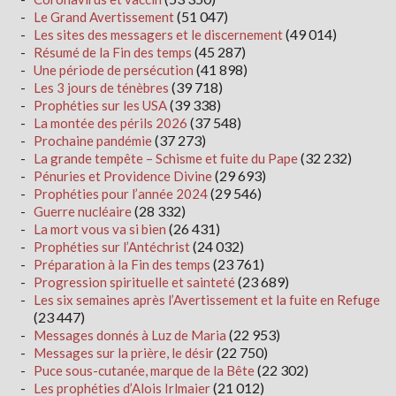
(51 047)
Le Grand Avertissement
(49 014)
Les sites des messagers et le discernement
(45 287)
Résumé de la Fin des temps
(41 898)
Une période de persécution
(39 718)
Les 3 jours de ténèbres
(39 338)
Prophéties sur les USA
(37 548)
La montée des périls 2026
(37 273)
Prochaine pandémie
(32 232)
La grande tempête – Schisme et fuite du Pape
(29 693)
Pénuries et Providence Divine
(29 546)
Prophéties pour l’année 2024
(28 332)
Guerre nucléaire
(26 431)
La mort vous va si bien
(24 032)
Prophéties sur l’Antéchrist
(23 761)
Préparation à la Fin des temps
(23 689)
Progression spirituelle et sainteté
Les six semaines après l’Avertissement et la fuite en Refuge
(23 447)
(22 953)
Messages donnés à Luz de Maria
(22 750)
Messages sur la prière, le désir
(22 302)
Puce sous-cutanée, marque de la Bête
(21 012)
Les prophéties d’Alois Irlmaier