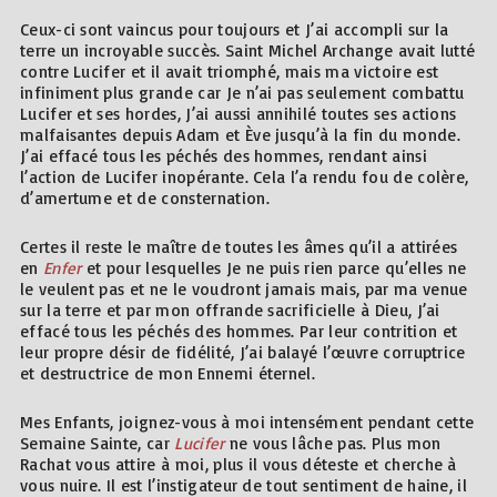
Ceux-ci sont vaincus pour toujours et J’ai accompli sur la
terre un incroyable succès. Saint Michel Archange avait lutté
contre Lucifer et il avait triomphé, mais ma victoire est
infiniment plus grande car Je n’ai pas seulement combattu
Lucifer et ses hordes, J’ai aussi annihilé toutes ses actions
malfaisantes depuis Adam et Ève jusqu’à la fin du monde.
J’ai effacé tous les péchés des hommes, rendant ainsi
l’action de Lucifer inopérante. Cela l’a rendu fou de colère,
d’amertume et de consternation.
Certes il reste le maître de toutes les âmes qu’il a attirées
en
Enfer
et pour lesquelles Je ne puis rien parce qu’elles ne
le veulent pas et ne le voudront jamais mais, par ma venue
sur la terre et par mon offrande sacrificielle à Dieu, J’ai
effacé tous les péchés des hommes. Par leur contrition et
leur propre désir de fidélité, J’ai balayé l’œuvre corruptrice
et destructrice de mon Ennemi éternel.
Mes Enfants, joignez-vous à moi intensément pendant cette
Semaine Sainte, car
Lucifer
ne vous lâche pas. Plus mon
Rachat vous attire à moi, plus il vous déteste et cherche à
vous nuire. Il est l’instigateur de tout sentiment de haine, il