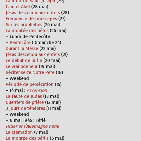
La mort de Saint Joseph
(29)
Caïn et Abel
(28 mai)
Jésus descendu aux enfers
(28)
Fréquence des messages
(27)
Sur les prophéties
(26 mai)
La montée des périls
(26 mai)
– Lundi de
Pentecôte
–
Pentecôte
(Dimanche 24)
Durant la Messe
(22 mai)
Jésus descendu aux enfers
(21)
Le début de la fin
(20 mai)
Le vrai bonheur
(19 mai)
Réciter seize Notre Père
(18)
– Weekend
Période de persécution
(15)
–
14 mai :
Ascension
La faute de Judas
(13 mai)
Guerriers de prière
(12 mai)
3 jours de ténèbres
(11 mai)
– Weekend
– 8 mai 1945 :
Férié
Hitler et l’Allemagne nazie
La crémation
(7 mai)
La montée des périls
(6 mai)