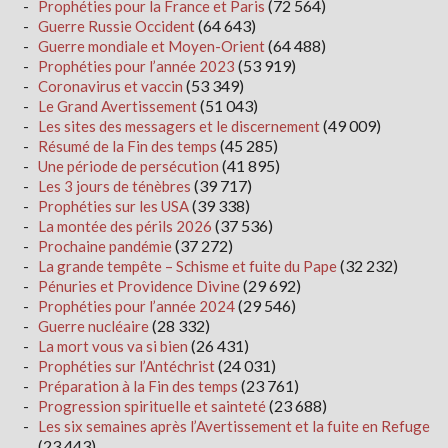
(72 564)
Prophéties pour la France et Paris
(64 643)
Guerre Russie Occident
(64 488)
Guerre mondiale et Moyen-Orient
(53 919)
Prophéties pour l’année 2023
(53 349)
Coronavirus et vaccin
(51 043)
Le Grand Avertissement
(49 009)
Les sites des messagers et le discernement
(45 285)
Résumé de la Fin des temps
(41 895)
Une période de persécution
(39 717)
Les 3 jours de ténèbres
(39 338)
Prophéties sur les USA
(37 536)
La montée des périls 2026
(37 272)
Prochaine pandémie
(32 232)
La grande tempête – Schisme et fuite du Pape
(29 692)
Pénuries et Providence Divine
(29 546)
Prophéties pour l’année 2024
(28 332)
Guerre nucléaire
(26 431)
La mort vous va si bien
(24 031)
Prophéties sur l’Antéchrist
(23 761)
Préparation à la Fin des temps
(23 688)
Progression spirituelle et sainteté
Les six semaines après l’Avertissement et la fuite en Refuge
(23 443)